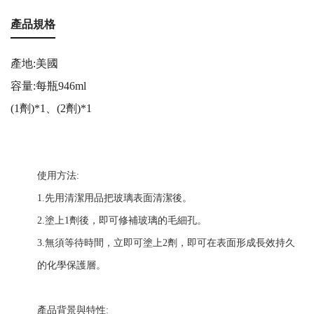
產品規格
產地:美國
容量:每瓶946ml
(1劑)*1、(2劑)*1
使用方法:
1️.先用清潔用品把玻璃表面清潔後。
2.塗上1劑後，即可修補玻璃的毛細孔。
3.無須等待時間，立即可塗上2劑，即可在表面形成長效持久
的化學保護層。
產品背景與特性: