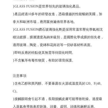
}GLASS FUSION是世界領先的玻璃強化產品。
}產品經過10多年的研發改進，憑藉優越的性能暢銷美國，加
拿大和歐洲市場，應用案例遍佈世界各地。
}GLASS FUSION鑽石玻璃強化劑是採用常溫常壓化學氣相沈
積法鍍膜，膜層濃度為納米級別，是國際化學成膜的領先者，
適用玻璃，陶瓷，瓷磚和花崗岩等一切矽基材料表面。
}即時反應的特點使其無需等待固化時間。
}不含氟等有毒性物質，有助於環境保護。
注意事項:
}含有乙醇和異丙醇。不要暴露在火源或溫度高於120。F(48。
C)。
}接觸眼睛會引起不適，長期接觸皮膚可能導致乾燥。過度吸
入蒸氣會導致鼻腔刺激、頭暈、虛弱、頭痛和麻醉反應。