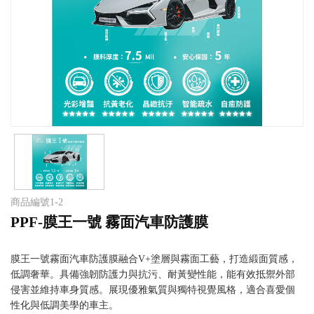
商品編號
1-2
PPF-膜王一號 霧面汽車防護膜
膜王一號霧面汽車防護膜融合V+塗層與霧面工藝，打造緞面質感，
低調奢華。具備強韌防護力與抗污、耐黃變性能，能有效抵禦外部
侵害並維持車身質感。展現優雅氣質與獨特視覺風格，適合喜愛個
性化與低調美學的車主。