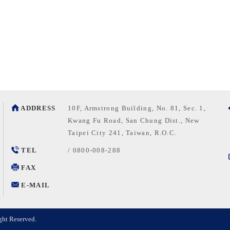
ADDRESS
10F, Armstrong Building, No. 81, Sec. 1,
Kwang Fu Road, San Chung Dist., New
Taipei City 241, Taiwan, R.O.C.
TEL
/
0800-008-288
FAX
E-MAIL
ght Reserved.