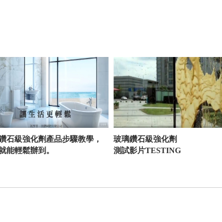
鑽石級強化劑產品步驟教學，
玻璃鑽石級強化劑
就能輕鬆辦到。
測試影片TESTING